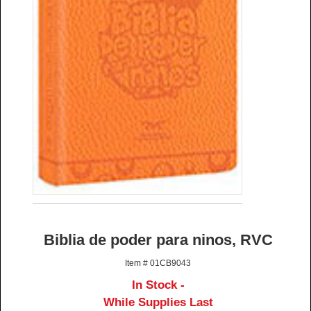
Biblia de poder para ninos, RVC
Item # 01CB9043
In Stock -
While Supplies Last